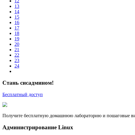
12
13
14
15
16
17
18
19
20
21
22
23
24
Стань сисадмином!
Бесплатный доступ
Получите бесплатную домашнюю лабораторию и пошаговые вид
Администрирование Linux