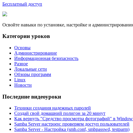
Бесплатный доступ
Освойте навыки по установке, настройке и администрировани
Категории уроков
Основы
Администрирование
Информационная безопасность
Разное
Локальные сети
Обзоры программ
Linux
Новости
Последние видеоуроки
Техники создания надежных паролей
Создай свой домашний полигон за 20 минут
Как вернуть "Средство просмотра фотографий" в Windows
Samba Server настроен: проверяем доступ пользователей
Samba Server - Настройка (smb.conf, smbpasswd, testparm)