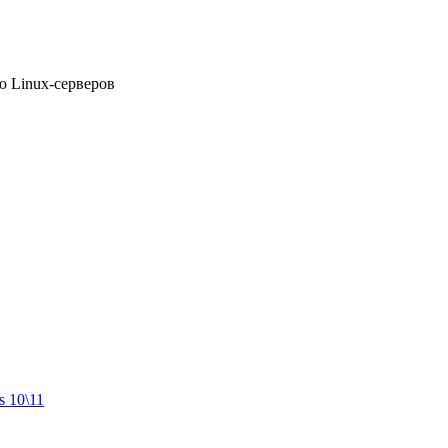
ю Linux-серверов
 10\11