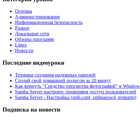
Основы
Администрирование
Информационная безопасность
Разное
Локальные сети
Обзоры программ
Linux
Новости
Последние видеоуроки
Техники создания надежных паролей
Создай свой домашний полигон за 20 минут
Как вернуть "Средство просмотра фотографий" в Windows
Samba Server настроен: проверяем доступ пользователей
Samba Server - Настройка (smb.conf, smbpasswd, testparm)
Подписка на новости