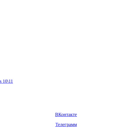
 10\11
ВКонтакте
Телеграмм