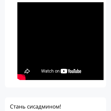
Стань сисадмином!