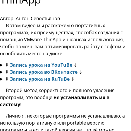
Автор: Антон Севостьянов
В этом видео мы расскажем о портативных
программах, их преимуществах, способах создания с
помощью VMware ThinApp и нюансах использования,
чтобы помочь вам оптимизировать работу с софтом и
освободить место на диске.
⇓
Запись урока на YouTuBe
⇓
⇓
Запись урока во ВКонтакте
⇓
⇓
Запись урока на RuTuBe
⇓
Второй метод корректного и полного удаления
программ, это вообще
не устанавливать их в
систему
!
Лично я, некоторые программы не устанавливаю, а
использую портативную или portable версию
программы,
а если такой версии нет, то её можно