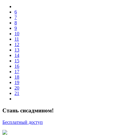
6
7
8
9
10
11
12
13
14
15
16
17
18
19
20
21
Стань сисадмином!
Бесплатный доступ