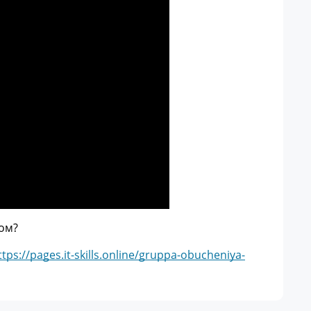
ом?
ttps://pages.it-skills.online/gruppa-obucheniya-