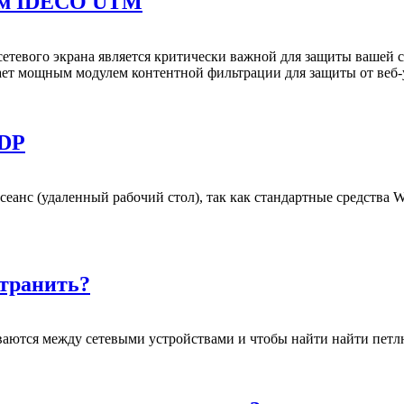
ом IDECO UTM
сетевого экрана является критически важной для защиты вашей 
т мощным модулем контентной фильтрации для защиты от веб-у
RDP
еанс (удаленный рабочий стол), так как стандартные средства W
странить?
ваются между сетевыми устройствами и чтобы найти найти петлю