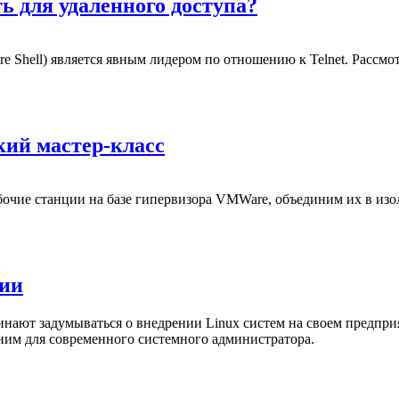
ь для удаленного доступа?
e Shell) является явным лидером по отношению к Telnet. Рассм
кий мастер-класс
абочие станции на базе гипервизора VMWare, объединим их в и
нии
чинают задумываться о внедрении Linux систем на своем предпри
шним для современного системного администратора.