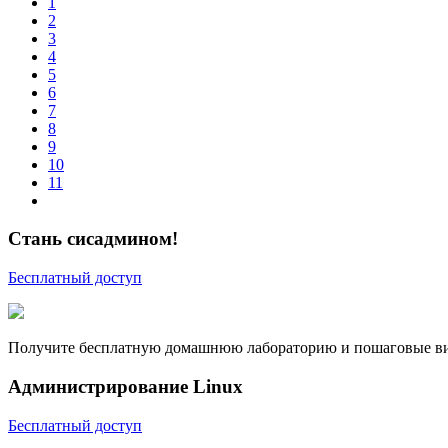
1
2
3
4
5
6
7
8
9
10
11
Стань сисадмином!
Бесплатный доступ
Получите бесплатную домашнюю лабораторию и пошаговые вид
Администрирование Linux
Бесплатный доступ