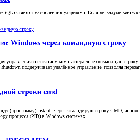
reSQL остаются наиболее популярными. Если вы задумываетесь о
ие Windows через командную строку
ля управления состоянием компьютера через командную строку
 shutdown поддерживает удалённое управление, позволяя переза
ндной строки cmd
у (программу) taskkill, через командирую строку CMD, использу
ору процесса (PID) в Windows системах.