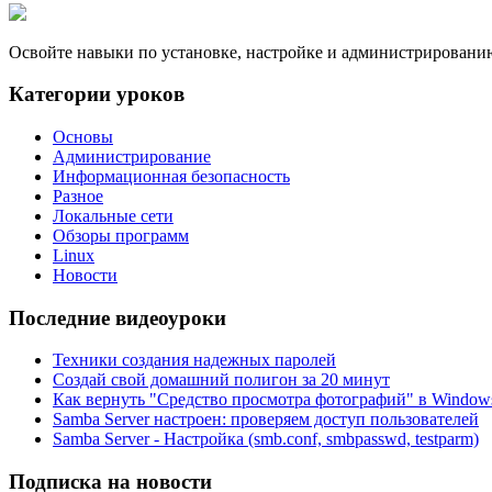
Освойте навыки по установке, настройке и администрировани
Категории уроков
Основы
Администрирование
Информационная безопасность
Разное
Локальные сети
Обзоры программ
Linux
Новости
Последние видеоуроки
Техники создания надежных паролей
Создай свой домашний полигон за 20 минут
Как вернуть "Средство просмотра фотографий" в Windows
Samba Server настроен: проверяем доступ пользователей
Samba Server - Настройка (smb.conf, smbpasswd, testparm)
Подписка на новости