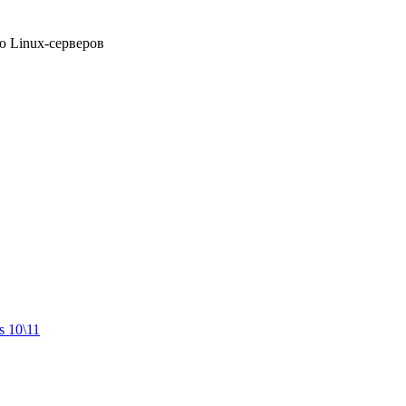
ю Linux-серверов
 10\11