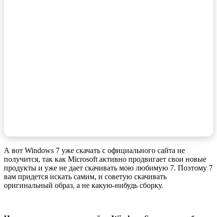
домашнем компьютере
Получите бесплатную лабораторию с пошаговой
инструкцией по установке Active Directory.
Материалы позволят разобраться в таких темах
как:
Active Directory, групповые политики
(GPO), администрирование 1С, настройка
файлового сервера, удаленное
администрирование, WSUS, основы Linux и
т.д.
А вот Windows 7 уже скачать с официального сайта не
получится, так как Microsoft активно продвигает свои новые
продукты и уже не дает скачивать мою любимую 7. Поэтому 7
вам придется искать самим, и советую скачивать
оригинальный образ, а не какую-нибудь сборку.