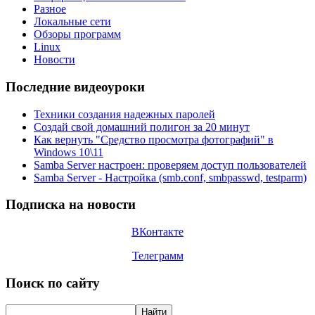
Разное
Локальные сети
Обзоры программ
Linux
Новости
Последние видеоуроки
Техники создания надежных паролей
Создай свой домашний полигон за 20 минут
Как вернуть "Средство просмотра фотографий" в
Windows 10\11
Samba Server настроен: проверяем доступ пользователей
Samba Server - Настройка (smb.conf, smbpasswd, testparm)
Подписка на новости
ВКонтакте
Телеграмм
Поиск по сайту