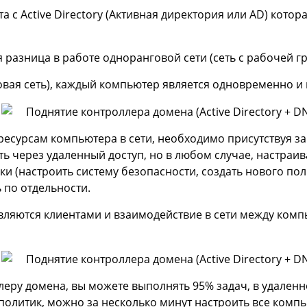
 с Active Directory (Активная директория или AD) кото
разница в работе одноранговой сети (сеть с рабочей груп
овая сеть), каждый компьютер является одновременно и
м ресурсам компьютера в сети, необходимо присутствуя 
ь через удаленный доступ, но в любом случае, настраив
ки (настроить систему безопасности, создать нового по
 по отдельности.
являются клиентами и взаимодействие в сети между комп
леру домена, вы можете выполнять 95% задач, в удаленн
литик, можно за несколько минут настроить все компью