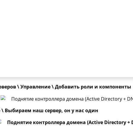
Разверните свою доменную сеть на
домашнем компьютере
чите бесплатную лабораторию с пошаговой инструкци
ке Active Directory.
риалы позволят разобраться в таких темах как:
Active
ory, групповые политики (GPO), администрирование 
ойка файлового сервера, удаленное администриров
основы Linux и т.д.
рверов \ Управление \ Добавить роли и компоненты
 \ Выбираем наш сервер, он у нас один