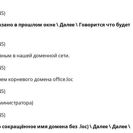
ано в прошлом окне \ Далее \ Говорится что будет
главным в нашей доменной сети.
нем корневого домена office.loc
дминистратора)
о сокращённое имя домена без .loc) \ Далее \ Далее \