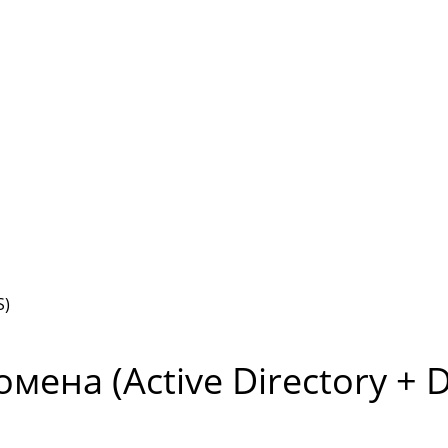
S)
ена (Active Directory + 