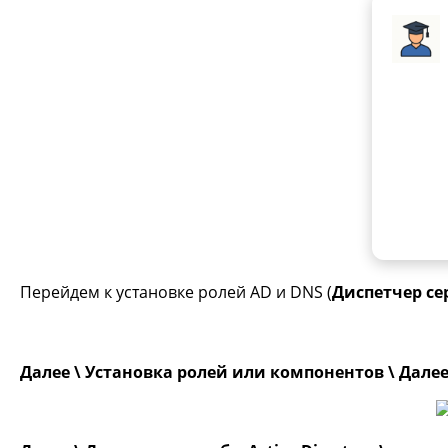
Полу
установ
Мате
Direct
настр
WSUS, 
Перейдем к установке ролей AD и DNS (
Диспетчер се
Далее \ Установка ролей или компонентов \ Далее